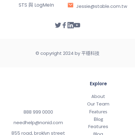
STS 與 LogMeIn
Jessie@stable.com.tw
© copyright 2024 by 平穩科技
Explore
About
Our Team
Features
888 999 0000
Blog
needhelp@nonid.com
Features
855 road, broklyn street
Blog