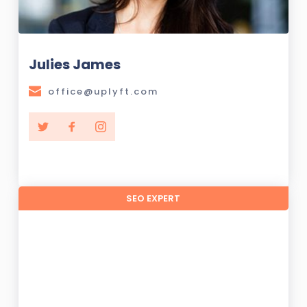
Julies James 
office@uplyft.com
SEO EXPERT